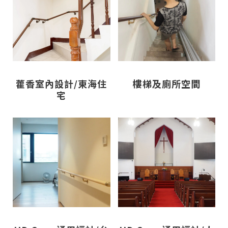
藿香室內設計/東海住
樓梯及廁所空間
宅